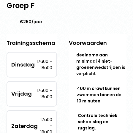
Groep F
€250/jaar
Trainingsschema
Voorwaarden
deelname aan
minimaal 4 niet-
17u00 –
Dinsdag
groenenwedstrijden is
18u00
verplicht
400 m crawl kunnen
17u00 –
Vrijdag
zwemmen binnen de
18u00
10 minuten
Controle techniek
17u00
schoolslag en
Zaterdag
–
rugslag.
18u00